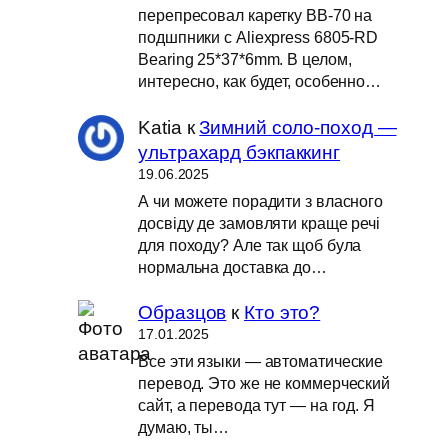
перепресовал каретку BB-70 на
подшпники с Aliexpress 6805-RD
Bearing 25*37*6mm. В целом,
интересно, как будет, особенно…
Katia
к
Зимний соло-поход —
ультрахард бэкпаккинг
19.06.2025
А чи можете порадити з власного
досвіду де замовляти краще речі
для походу? Але так щоб була
нормальна доставка до…
Образцов
к
Кто это?
17.01.2025
Все эти языки — автоматические
перевод. Это же не коммерческий
сайт, а перевода тут — на год. Я
думаю, ты…