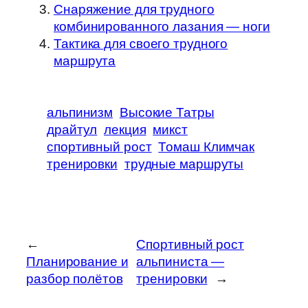
Снаряжение для трудного
комбинированного лазания — ноги
Тактика для своего трудного
маршрута
альпинизм
Высокие Татры
драйтул
лекция
микст
спортивный рост
Томаш Климчак
тренировки
трудные маршруты
←
Спортивный рост
Планирование и
альпиниста —
разбор полётов
тренировки
→