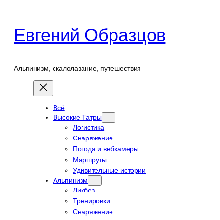
Перейти
к
Евгений Образцов
содержимому
Альпинизм, скалолазание, путешествия
Всё
Высокие Татры
Логистика
Снаряжение
Погода и вебкамеры
Маршруты
Удивительные истории
Альпинизм
Ликбез
Тренировки
Снаряжение