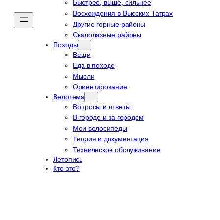
Быстрее, выше, сильнее
Восхождения в Высоких Татрах
Другие горные районы
Скалолазные районы
Походы
Вещи
Еда в походе
Мысли
Ориентирование
Велотема
Вопросы и ответы
В городе и за городом
Мои велосипеды
Теория и документация
Техническое обслуживание
Летопись
Кто это?