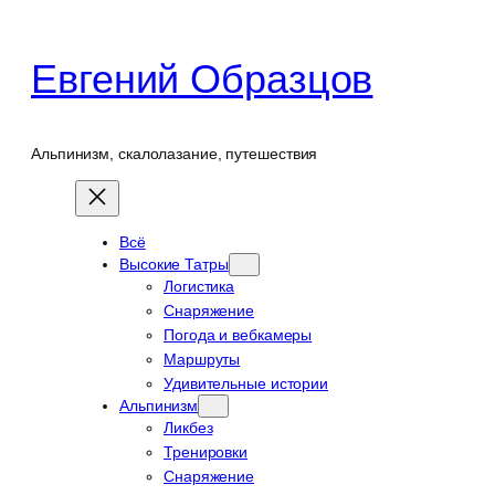
Перейти
к
Евгений Образцов
содержимому
Альпинизм, скалолазание, путешествия
Всё
Высокие Татры
Логистика
Снаряжение
Погода и вебкамеры
Маршруты
Удивительные истории
Альпинизм
Ликбез
Тренировки
Снаряжение