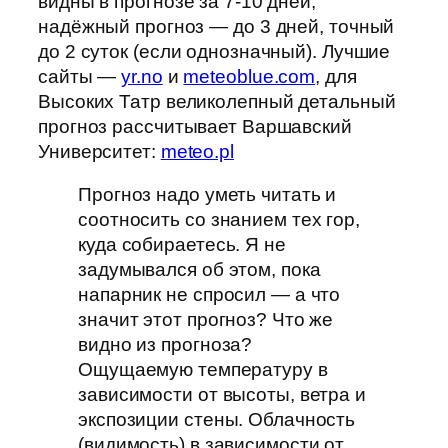
видны в прогнозе за 7-10 дней,
надёжный прогноз — до 3 дней, точный
до 2 суток (если однозначный). Лучшие
сайты —
yr.no
и
meteoblue.com
, для
Высоких Татр великолепный детальный
прогноз рассчитывает Варшавский
Университет:
meteo.pl
Прогноз надо уметь читать и
соотносить со знанием тех гор,
куда собираетесь. Я не
задумывался об этом, пока
напарник не спросил — а что
значит этот прогноз? Что же
видно из прогноза?
Ощущаемую температуру в
зависимости от высоты, ветра и
экспозиции стены. Облачность
(видимость) в зависимости от