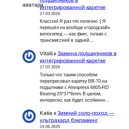
подшипников в
интегрированной каретке
27.03.2026
Классно! Я раз что полезно :) Я
перешёл на вообще «городской»
велосипед — как фикс, только с
трансмиссией в задней…
Vitalii
к
Замена подшипников в
интегрированной каретке
27.03.2026
Только что таким способом
перепресовал каретку BB-70 на
подшпники с Aliexpress 6805-RD
Bearing 25*37*6mm. В целом,
интересно, как будет, особенно…
Katia
к
Зимний соло-поход —
ультрахард бэкпаккинг
19.06.2025