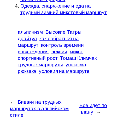
Одежда, снаряжение и еда на
трудный зимний микстовый маршрут
альпинизм
Высокие Татры
драйтул
как собраться на
маршрут
контроль времени
восхождения
лекция
микст
спортивный рост
Томаш Климчак
трудные маршруты
упаковка
рюкзака
условия на маршруте
←
Биваки на трудных
Всё идёт по
маршрутах в альпийском
плану
→
стиле