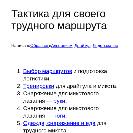
Тактика для своего
трудного маршрута
Написано
Образцов
в
Альпинизм
, 
Драйтул
, 
Ледолазание
Выбор маршрутов
и подготовка
логистики.
Тренировки
для драйтула и микста.
Снаряжение для микстового
лазания —
руки
.
Снаряжение для микстового
лазания —
ноги
.
Одежда, снаряжение и еда
для
трудного микста.