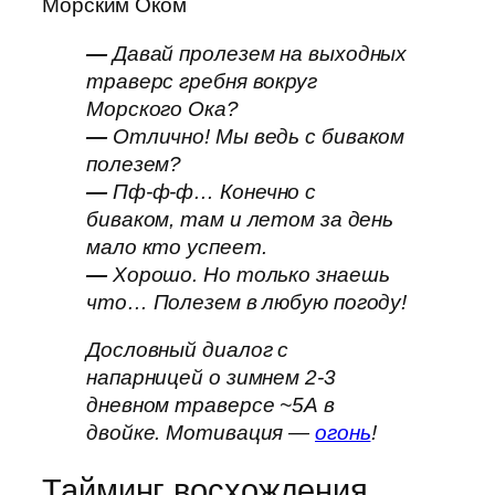
Морским Оком
—
Давай пролезем на выходных
траверс гребня вокруг
Морского Ока?
—
Отлично! Мы ведь с биваком
полезем?
—
Пф-ф-ф… Конечно с
биваком, там и летом за день
мало кто успеет.
—
Хорошо. Но только знаешь
что… Полезем в любую погоду!
Дословный диалог с
напарницей о зимнем 2-3
дневном траверсе ~5А в
двойке. Мотивация —
огонь
!
Тайминг восхождения