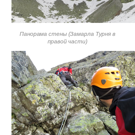
Панорама стены (Замарла Турня в
правой части)