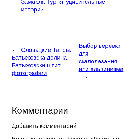
Замарла Турня
удивительные
истории
Выбор верёвки
←
Словацкие Татры,
для
Батыжовска долина,
скалолазания
Батыжовски штит,
или альпинизма
фотографии
→
Комментарии
Добавить комментарий
Ваш адрес email не будет опубликован.