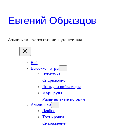
Перейти
к
Евгений Образцов
содержимому
Альпинизм, скалолазание, путешествия
Всё
Высокие Татры
Логистика
Снаряжение
Погода и вебкамеры
Маршруты
Удивительные истории
Альпинизм
Ликбез
Тренировки
Снаряжение