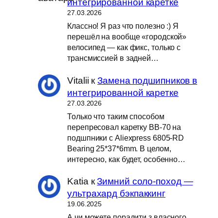
интегрированной каретке
27.03.2026
Классно! Я раз что полезно :) Я
перешёл на вообще «городской»
велосипед — как фикс, только с
трансмиссией в задней…
Vitalii
к
Замена подшипников в
интегрированной каретке
27.03.2026
Только что таким способом
перепресовал каретку BB-70 на
подшпники с Aliexpress 6805-RD
Bearing 25*37*6mm. В целом,
интересно, как будет, особенно…
Katia
к
Зимний соло-поход —
ультрахард бэкпаккинг
19.06.2025
А чи можете порадити з власного