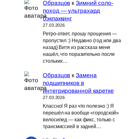
Образцов
к
Зимний соло-
поход — ультрахард
бэкпаккинг
27.03.2026
Ретро-ответ, прошу прощения —
пропустил :) Недавно (год или два
назад) Витя из рассказа меня
нашёл, что поразительно после
стольких…
Образцов
к
Замена
подшипников в
интегрированной каретке
27.03.2026
Классно! Я раз что полезно :) Я
перешёл на вообще «городской»
велосипед — как фикс, только с
трансмиссией в задней…