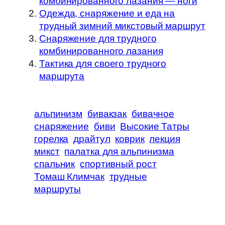
комбинированного лазания — ноги
Одежда, снаряжение и еда на
трудный зимний микстовый маршрут
Cнаряжение для трудного
комбинированного лазания
Тактика для своего трудного
маршрута
альпинизм
бивакзак
бивачное
снаряжение
биви
Высокие Татры
горелка
драйтул
коврик
лекция
микст
палатка для альпинизма
спальник
спортивный рост
Томаш Климчак
трудные
маршруты