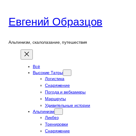
Перейти
к
Евгений Образцов
содержимому
Альпинизм, скалолазание, путешествия
Всё
Высокие Татры
Логистика
Снаряжение
Погода и вебкамеры
Маршруты
Удивительные истории
Альпинизм
Ликбез
Тренировки
Снаряжение