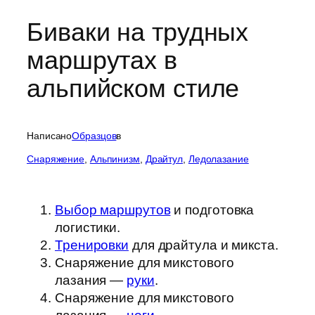
Биваки на трудных
маршрутах в
альпийском стиле
Написано
Образцов
в
Cнаряжение
, 
Альпинизм
, 
Драйтул
, 
Ледолазание
Выбор маршрутов
и подготовка
логистики.
Тренировки
для драйтула и микста.
Снаряжение для микстового
лазания —
руки
.
Снаряжение для микстового