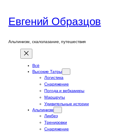
Перейти
к
Евгений Образцов
содержимому
Альпинизм, скалолазание, путешествия
Всё
Высокие Татры
Логистика
Снаряжение
Погода и вебкамеры
Маршруты
Удивительные истории
Альпинизм
Ликбез
Тренировки
Снаряжение