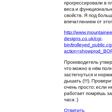
прогрессировали в п
веса и функциональ
свойств. Я под боль
впечатлением от этог
http://www.mountainee
designs.co.uk/cgi-
bin/trolleyed_public.cg
action=showprod_BO
Производитель утвер
что можно в нём пол
застегнуться и норм
дышать (!!!). Провери
очень просто: если н
работает помрёшь за
часа :)
Ответить