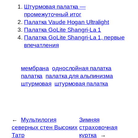
Штурмовая палатка —
промежуточный итог
Палатка Vaude Hogan Ultralight
Палатка GoLite Shangri-La 1
Палатка GoLite Shangri-La 1, первые
впечатления
мембрана
однослойная палатка
палатка
палатка для альпинизма
штурмовая
штурмовая палатка
←
Мультилогия
Зимняя
северных стен Высоких
страховочная
Татр
куртка
→