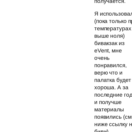
получается.
Я использова
(пока только п
температурах
выше ноля)
бивакзак из
eVent, мне
очень
понравился,
верю что и
палатка будет
хороша. А за
последние го
и получше
материалы
появились (см
ниже ссылку 
биви).