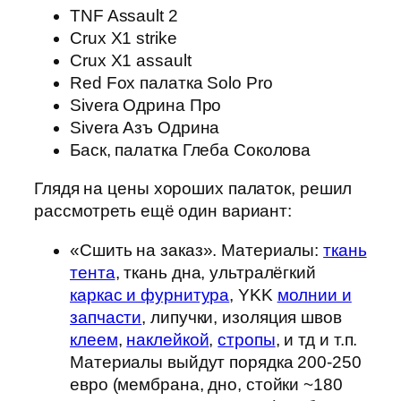
TNF Assault 2
Crux X1 strike
Crux X1 assault
Red Fox палатка Solo Pro
Sivera Одрина Про
Sivera Азъ Одрина
Баск, палатка Глеба Соколова
Глядя на цены хороших палаток, решил
рассмотреть ещё один вариант:
«Сшить на заказ». Материалы:
ткань
тента
, ткань дна, ультралёгкий
каркас и фурнитура
, YKK
молнии и
запчасти
, липучки, изоляция швов
клеем
,
наклейкой
,
стропы
, и тд и т.п.
Материалы выйдут порядка 200-250
евро (мембрана, дно, стойки ~180