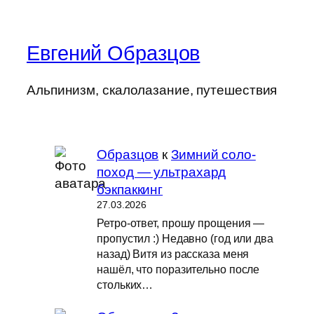
Евгений Образцов
Альпинизм, скалолазание, путешествия
Образцов
к
Зимний соло-
поход — ультрахард
бэкпаккинг
27.03.2026
Ретро-ответ, прошу прощения —
пропустил :) Недавно (год или два
назад) Витя из рассказа меня
нашёл, что поразительно после
стольких…