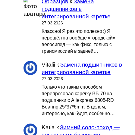
Образцов
к
Замена
подшипников в
интегрированной каретке
27.03.2026
Классно! Я раз что полезно :) Я
перешёл на вообще «городской»
велосипед — как фикс, только с
трансмиссией в задней…
Vitalii
к
Замена подшипников в
интегрированной каретке
27.03.2026
Только что таким способом
перепресовал каретку BB-70 на
подшпники с Aliexpress 6805-RD
Bearing 25*37*6mm. В целом,
интересно, как будет, особенно…
Katia
к
Зимний соло-поход —
ультрахард бэкпаккинг