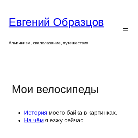
Перейти
к
Евгений Образцов
содержимому
Альпинизм, скалолазание, путешествия
Мои велосипеды
История
моего байка в картинках.
На чём
я езжу сейчас.