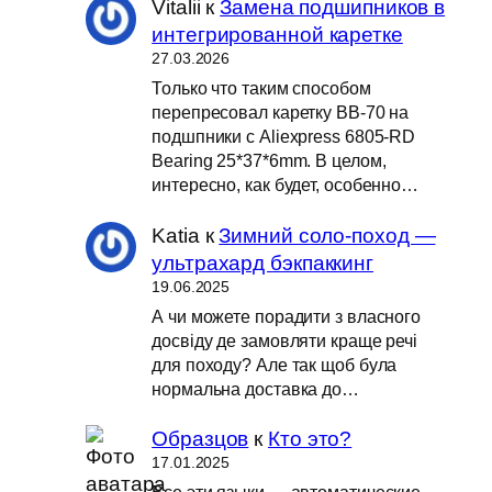
Vitalii
к
Замена подшипников в
интегрированной каретке
27.03.2026
Только что таким способом
перепресовал каретку BB-70 на
подшпники с Aliexpress 6805-RD
Bearing 25*37*6mm. В целом,
интересно, как будет, особенно…
Katia
к
Зимний соло-поход —
ультрахард бэкпаккинг
19.06.2025
А чи можете порадити з власного
досвіду де замовляти краще речі
для походу? Але так щоб була
нормальна доставка до…
Образцов
к
Кто это?
17.01.2025