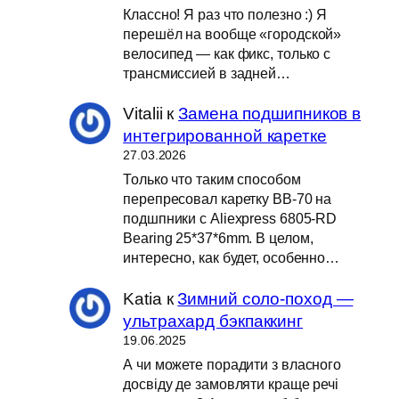
Классно! Я раз что полезно :) Я
перешёл на вообще «городской»
велосипед — как фикс, только с
трансмиссией в задней…
Vitalii
к
Замена подшипников в
интегрированной каретке
27.03.2026
Только что таким способом
перепресовал каретку BB-70 на
подшпники с Aliexpress 6805-RD
Bearing 25*37*6mm. В целом,
интересно, как будет, особенно…
Katia
к
Зимний соло-поход —
ультрахард бэкпаккинг
19.06.2025
А чи можете порадити з власного
досвіду де замовляти краще речі