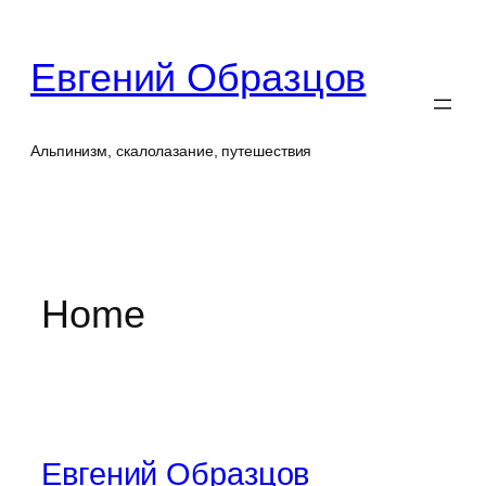
Перейти
к
Евгений Образцов
содержимому
Альпинизм, скалолазание, путешествия
Home
Евгений Образцов