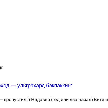
ия
ход — ультрахард бэкпаккинг
 пропустил :) Недавно (год или два назад) Витя 