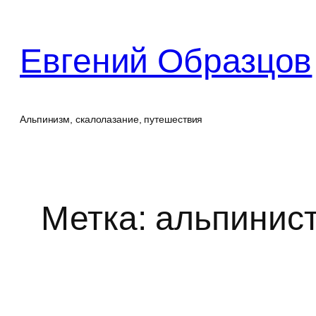
Перейти
к
Евгений Образцов
содержимому
Альпинизм, скалолазание, путешествия
Метка:
альпинист