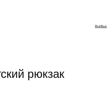
Всё
Выс
ский рюкзак