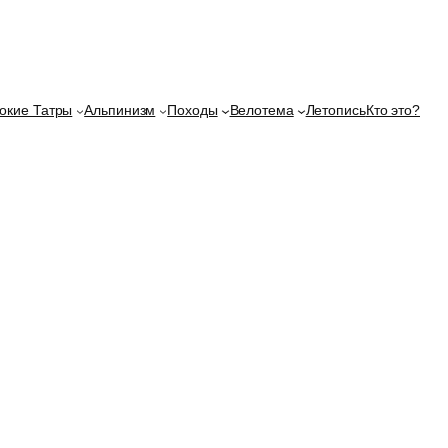
окие Татры
Альпинизм
Походы
Велотема
Летопись
Кто это?