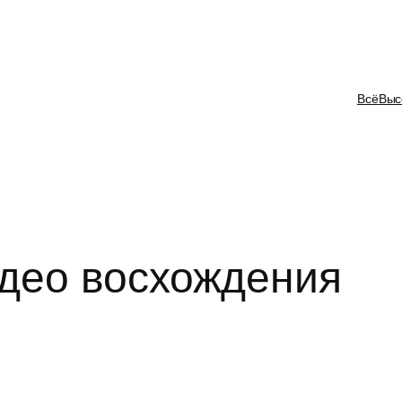
Всё
Выс
идео восхождения