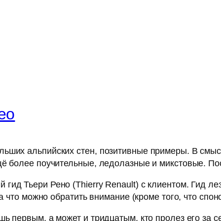
ео
ьших альпийских стен, позитивные примеры. В смысл
ё более поучительные, ледолазные и микстовые. Пос
ид Тьери Рено (Thierry Renault) с клиентом. Гид лез
На что можно обратить внимание (кроме того, что спо
ь первым, а может и тридцатым, кто пролез его за с