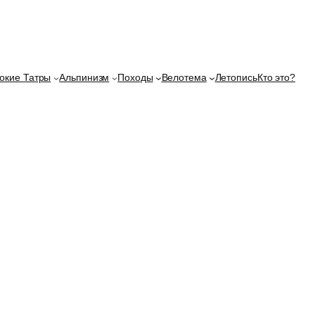
окие Татры
Альпинизм
Походы
Велотема
Летопись
Кто это?