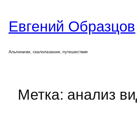
Перейти
к
Евгений Образцов
содержимому
Альпинизм, скалолазание, путешествия
Метка:
анализ в