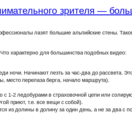
нимательного зрителя — боль
рофессионалы лазят большие альпийские стены. Таког
а. Что характерно для большинства подобных видео:
и ночи. Начинают лезть за час-два до рассвета. Это
, место перелаза берга, начало маршрута).
 с 1-2 ледобурами в страховочной цепи или солирую
ой приют, т.е. все вещи с собой).
я из долины в долину за один день, а не за два с по