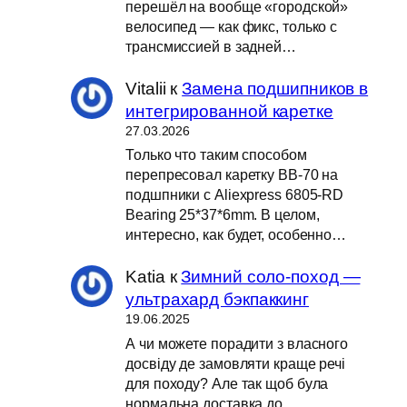
перешёл на вообще «городской»
велосипед — как фикс, только с
трансмиссией в задней…
Vitalii
к
Замена подшипников в
интегрированной каретке
27.03.2026
Только что таким способом
перепресовал каретку BB-70 на
подшпники с Aliexpress 6805-RD
Bearing 25*37*6mm. В целом,
интересно, как будет, особенно…
Katia
к
Зимний соло-поход —
ультрахард бэкпаккинг
19.06.2025
А чи можете порадити з власного
досвіду де замовляти краще речі
для походу? Але так щоб була
нормальна доставка до…