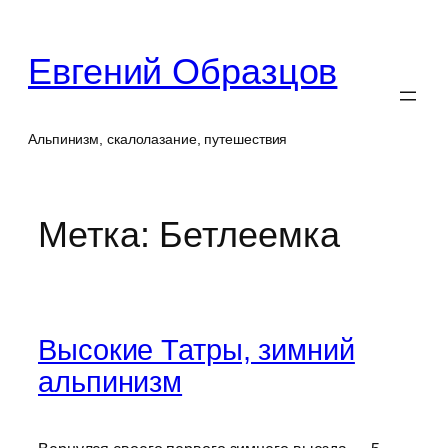
Перейти
к
Евгений Образцов
содержимому
Альпинизм, скалолазание, путешествия
Метка:
Бетлеемка
Высокие Татры, зимний
альпинизм