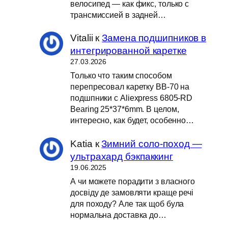
велосипед — как фикс, только с
трансмиссией в задней…
Vitalii
к
Замена подшипников в
интегрированной каретке
27.03.2026
Только что таким способом
перепресовал каретку BB-70 на
подшпники с Aliexpress 6805-RD
Bearing 25*37*6mm. В целом,
интересно, как будет, особенно…
Katia
к
Зимний соло-поход —
ультрахард бэкпаккинг
19.06.2025
А чи можете порадити з власного
досвіду де замовляти краще речі
для походу? Але так щоб була
нормальна доставка до…