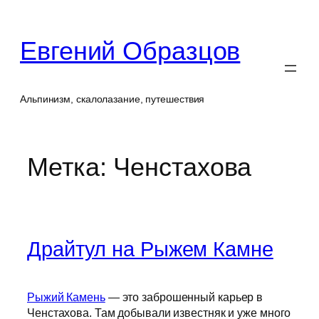
Перейти
к
Евгений Образцов
содержимому
Альпинизм, скалолазание, путешествия
Метка:
Ченстахова
Драйтул на Рыжем Камне
Рыжий Камень
— это заброшенный карьер в
Ченстахова. Там добывали известняк и уже много