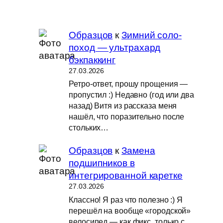
Образцов
к
Зимний соло-
поход — ультрахард
бэкпаккинг
27.03.2026
Ретро-ответ, прошу прощения —
пропустил :) Недавно (год или два
назад) Витя из рассказа меня
нашёл, что поразительно после
стольких…
Образцов
к
Замена
подшипников в
интегрированной каретке
27.03.2026
Классно! Я раз что полезно :) Я
перешёл на вообще «городской»
велосипед — как фикс, только с