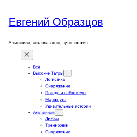
Перейти
к
Евгений Образцов
содержимому
Альпинизм, скалолазание, путешествия
Всё
Высокие Татры
Логистика
Снаряжение
Погода и вебкамеры
Маршруты
Удивительные истории
Альпинизм
Ликбез
Тренировки
Снаряжение