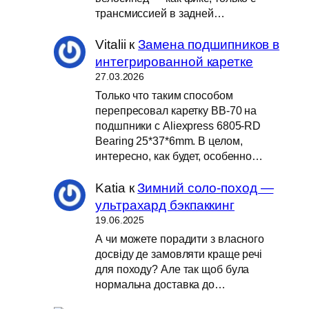
трансмиссией в задней…
Vitalii
к
Замена подшипников в
интегрированной каретке
27.03.2026
Только что таким способом
перепресовал каретку BB-70 на
подшпники с Aliexpress 6805-RD
Bearing 25*37*6mm. В целом,
интересно, как будет, особенно…
Katia
к
Зимний соло-поход —
ультрахард бэкпаккинг
19.06.2025
А чи можете порадити з власного
досвіду де замовляти краще речі
для походу? Але так щоб була
нормальна доставка до…