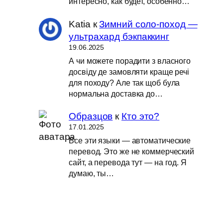
интересно, как будет, особенно…
Katia
к
Зимний соло-поход —
ультрахард бэкпаккинг
19.06.2025
А чи можете порадити з власного
досвіду де замовляти краще речі
для походу? Але так щоб була
нормальна доставка до…
Образцов
к
Кто это?
17.01.2025
Все эти языки — автоматические
перевод. Это же не коммерческий
сайт, а перевода тут — на год. Я
думаю, ты…