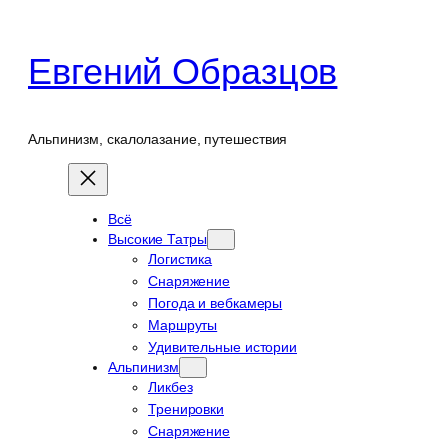
Перейти
к
Евгений Образцов
содержимому
Альпинизм, скалолазание, путешествия
Всё
Высокие Татры
Логистика
Снаряжение
Погода и вебкамеры
Маршруты
Удивительные истории
Альпинизм
Ликбез
Тренировки
Снаряжение