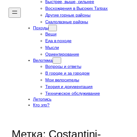
Быстрее, выше, сильнее
Восхождения в Высоких Татрах
Другие горные районы
Скалолазные районы
Походы
Вещи
Еда в походе
Мысли
Ориентирование
Велотема
Вопросы и ответы
В городе и за городом
Мои велосипеды
Теория и документация
Техническое обслуживание
Летопись
Кто это?
Метка:
Costantini-