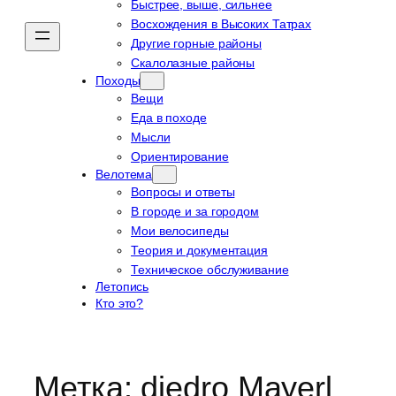
Быстрее, выше, сильнее
Восхождения в Высоких Татрах
Другие горные районы
Скалолазные районы
Походы
Вещи
Еда в походе
Мысли
Ориентирование
Велотема
Вопросы и ответы
В городе и за городом
Мои велосипеды
Теория и документация
Техническое обслуживание
Летопись
Кто это?
Метка:
diedro Mayerl