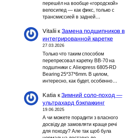
перешёл на вообще «городской»
велосипед — как фикс, только с
трансмиссией в задней…
Vitalii
к
Замена подшипников в
интегрированной каретке
27.03.2026
Только что таким способом
перепресовал каретку BB-70 на
подшпники с Aliexpress 6805-RD
Bearing 25*37*6mm. В целом,
интересно, как будет, особенно…
Katia
к
Зимний соло-поход —
ультрахард бэкпаккинг
19.06.2025
А чи можете порадити з власного
досвіду де замовляти краще речі
для походу? Але так щоб була
нормальна доставка до…