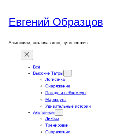
Перейти
к
Евгений Образцов
содержимому
Альпинизм, скалолазание, путешествия
Всё
Высокие Татры
Логистика
Снаряжение
Погода и вебкамеры
Маршруты
Удивительные истории
Альпинизм
Ликбез
Тренировки
Снаряжение