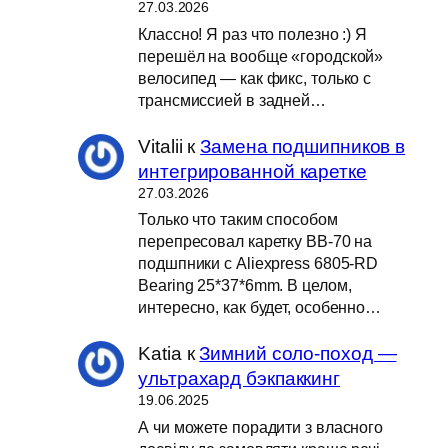
27.03.2026
Классно! Я раз что полезно :) Я
перешёл на вообще «городской»
велосипед — как фикс, только с
трансмиссией в задней…
Vitalii
к
Замена подшипников в
интегрированной каретке
27.03.2026
Только что таким способом
перепресовал каретку BB-70 на
подшпники с Aliexpress 6805-RD
Bearing 25*37*6mm. В целом,
интересно, как будет, особенно…
Katia
к
Зимний соло-поход —
ультрахард бэкпаккинг
19.06.2025
А чи можете порадити з власного