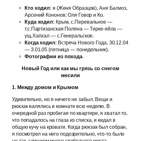
Кто ходил:
я (Женя Образцов), Аня Балиоз,
Арсений Кононов; Оля Говор и Ко.
Куда ходил:
Крым, с.Перевальное —
т.с.Партизанская Поляна — Тирке-яйла —
ущ.Хапхал — с.Генеральское.
Когда ходил:
Встреча Нового Года, 30.12.04
— 3.01.05 (пятница — понедельник).
Фотографии из похода
.
Новый Год или как мы грязь со снегом
месили
1. Между домом и Крымом
Удивительно, но я ничего не забыл. Вещи и
рюкзак валялись в комнате всю неделю. В
очередной раз пробегая по квартире, я хватал то,
что попадалось на глаза из списка, и кидал в
общую кучу на кровати. Когда рюкзак был собран,
я посмотрел на него подозрительно, что-то было
не так, слишком много свободного места