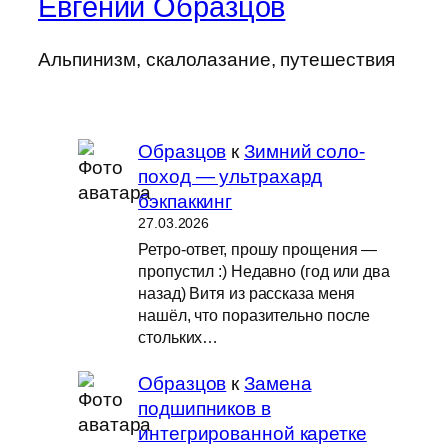
Евгений Образцов
Альпинизм, скалолазание, путешествия
Образцов
к
Зимний соло-
поход — ультрахард
бэкпаккинг
27.03.2026
Ретро-ответ, прошу прощения —
пропустил :) Недавно (год или два
назад) Витя из рассказа меня
нашёл, что поразительно после
стольких…
Образцов
к
Замена
подшипников в
интегрированной каретке