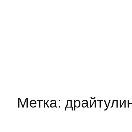
Метка:
драйтули