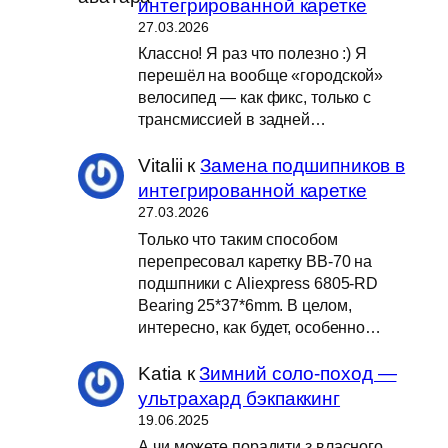
интегрированной каретке
27.03.2026
Классно! Я раз что полезно :) Я
перешёл на вообще «городской»
велосипед — как фикс, только с
трансмиссией в задней…
Vitalii
к
Замена подшипников в
интегрированной каретке
27.03.2026
Только что таким способом
перепресовал каретку BB-70 на
подшпники с Aliexpress 6805-RD
Bearing 25*37*6mm. В целом,
интересно, как будет, особенно…
Katia
к
Зимний соло-поход —
ультрахард бэкпаккинг
19.06.2025
А чи можете порадити з власного