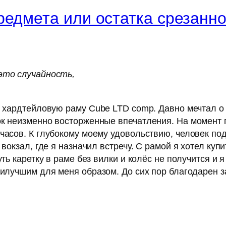
едмета или остатка срезанно
это случайность,
л хардтейловую раму Cube LTD comp. Давно мечтал о 
ок неизменно восторженные впечатления. На момент п
 часов. К глубокому моему удовольствию, человек п
 вокзал, где я назначил встречу. С рамой я хотел куп
ть каретку в раме без вилки и колёс не получится и 
аилучшим для меня образом. До сих пор благодарен за