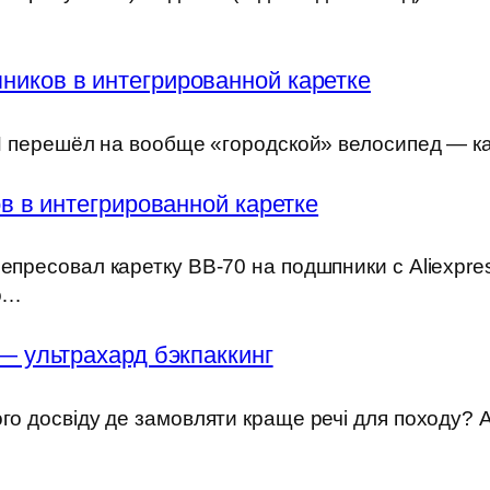
ников в интегрированной каретке
) Я перешёл на вообще «городской» велосипед — к
 в интегрированной каретке
епресовал каретку BB-70 на подшпники с Aliexpre
но…
— ультрахард бэкпаккинг
ого досвіду де замовляти краще речі для походу?