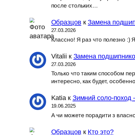
после стольких…
Образцов
к
Замена подшип
27.03.2026
Классно! Я раз что полезно :
Vitalii
к
Замена подшипников
27.03.2026
Только что таким способом пер
интересно, как будет, особен
Katia
к
Зимний соло-поход 
19.06.2025
А чи можете порадити з власн
Образцов
к
Кто это?