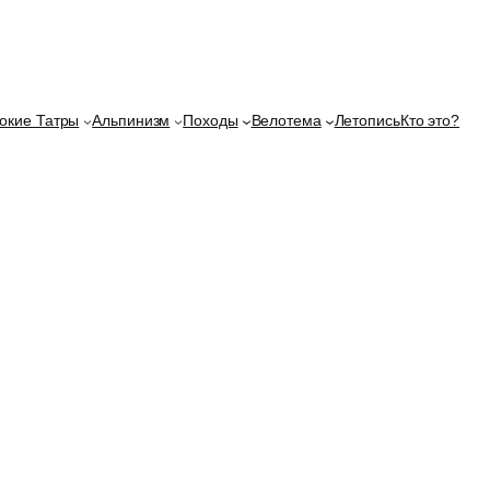
окие Татры
Альпинизм
Походы
Велотема
Летопись
Кто это?