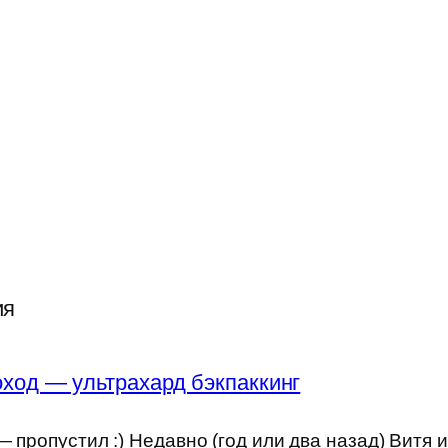
ия
ход — ультрахард бэкпаккинг
 пропустил :) Недавно (год или два назад) Витя 