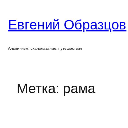
Перейти
к
Евгений Образцов
содержимому
Альпинизм, скалолазание, путешествия
Метка:
рама