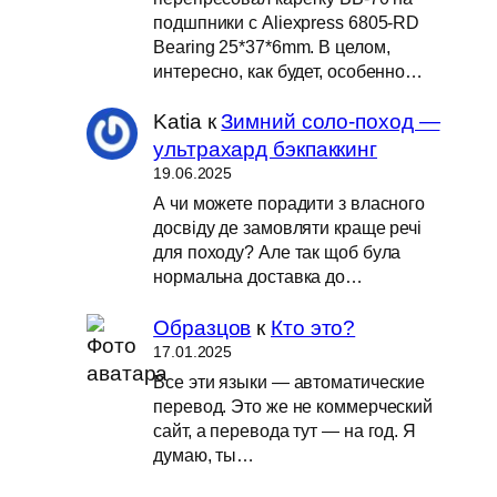
подшпники с Aliexpress 6805-RD
Bearing 25*37*6mm. В целом,
интересно, как будет, особенно…
Katia
к
Зимний соло-поход —
ультрахард бэкпаккинг
19.06.2025
А чи можете порадити з власного
досвіду де замовляти краще речі
для походу? Але так щоб була
нормальна доставка до…
Образцов
к
Кто это?
17.01.2025
Все эти языки — автоматические
перевод. Это же не коммерческий
сайт, а перевода тут — на год. Я
думаю, ты…