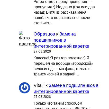
Ретро-ответ, прошу прощения —
пропустил :) Недавно (год или два
назад) Витя из рассказа меня
нашёл, что поразительно после
стольких…
Образцов
к
Замена
подшипников в
интегрированной каретке
27.03.2026
Классно! Я раз что полезно :) Я
перешёл на вообще «городской»
велосипед — как фикс, только с
трансмиссией в задней…
Vitalii
к
Замена подшипников в
интегрированной каретке
27.03.2026
Только что таким способом
перепресовал каретку BB-70 на