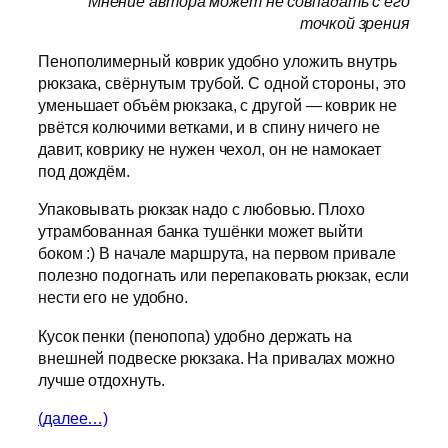
Мнение автора может не совпадать с его
точкой зрения
Пенополимерный коврик удобно уложить внутрь
рюкзака, свёрнутым трубой. С одной стороны, это
уменьшает объём рюкзака, с другой — коврик не
рвётся колючими ветками, и в спину ничего не
давит, коврику не нужен чехол, он не намокает
под дождём.
Упаковывать рюкзак надо с любовью. Плохо
утрамбованная банка тушёнки может выйти
боком :) В начале маршрута, на первом привале
полезно подогнать или перепаковать рюкзак, если
нести его не удобно.
Кусок пенки (пенопопа) удобно держать на
внешней подвеске рюкзака. На привалах можно
лучше отдохнуть.
(далее…)