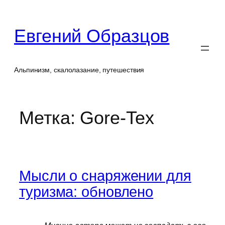
Перейти
к
Евгений Образцов
содержимому
Альпинизм, скалолазание, путешествия
Метка:
Gore-Tex
Мысли о снаряжении для
туризма: обновлено