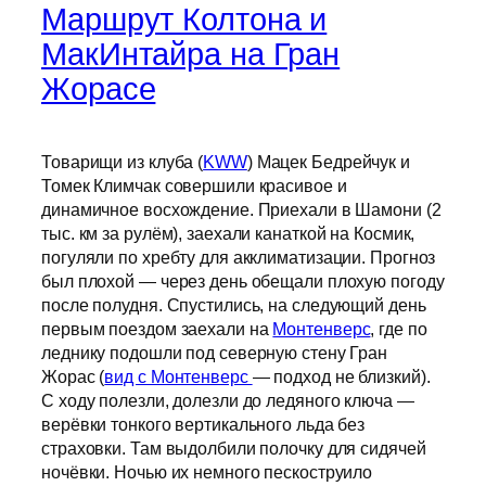
Маршрут Колтона и
МакИнтайра на Гран
Жорасе
Товарищи из клуба (
KWW
) Мацек Бедрейчук и
Томек Климчак совершили красивое и
динамичное восхождение. Приехали в Шамони (2
тыс. км за рулём), заехали канаткой на Космик,
погуляли по хребту для акклиматизации. Прогноз
был плохой — через день обещали плохую погоду
после полудня. Спустились, на следующий день
первым поездом заехали на
Монтенверс
, где по
леднику подошли под северную стену Гран
Жорас (
вид с Монтенверс
— подход не близкий).
С ходу полезли, долезли до ледяного ключа —
верёвки тонкого вертикального льда без
страховки. Там выдолбили полочку для сидячей
ночёвки. Ночью их немного пескоструило