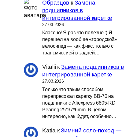
Образцов
к
Замена
подшипников в
интегрированной каретке
27.03.2026
Классно! Я раз что полезно :) Я
перешёл на вообще «городской»
велосипед — как фикс, только с
трансмиссией в задней…
Vitalii
к
Замена подшипников в
интегрированной каретке
27.03.2026
Только что таким способом
перепресовал каретку BB-70 на
подшпники с Aliexpress 6805-RD
Bearing 25*37*6mm. В целом,
интересно, как будет, особенно…
Katia
к
Зимний соло-поход —