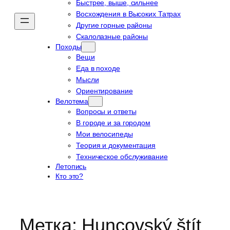
Быстрее, выше, сильнее
Восхождения в Высоких Татрах
Другие горные районы
Скалолазные районы
Походы
Вещи
Еда в походе
Мысли
Ориентирование
Велотема
Вопросы и ответы
В городе и за городом
Мои велосипеды
Теория и документация
Техническое обслуживание
Летопись
Кто это?
Метка:
Huncovský štít