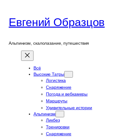
Перейти
к
Евгений Образцов
содержимому
Альпинизм, скалолазание, путешествия
Всё
Высокие Татры
Логистика
Снаряжение
Погода и вебкамеры
Маршруты
Удивительные истории
Альпинизм
Ликбез
Тренировки
Снаряжение