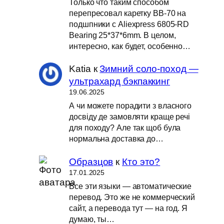
Только что таким способом
перепресовал каретку BB-70 на
подшпники с Aliexpress 6805-RD
Bearing 25*37*6mm. В целом,
интересно, как будет, особенно…
Katia
к
Зимний соло-поход —
ультрахард бэкпаккинг
19.06.2025
А чи можете порадити з власного
досвіду де замовляти краще речі
для походу? Але так щоб була
нормальна доставка до…
Образцов
к
Кто это?
17.01.2025
Все эти языки — автоматические
перевод. Это же не коммерческий
сайт, а перевода тут — на год. Я
думаю, ты…