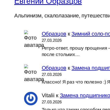
Евгений Образцов
Альпинизм, скалолазание, путешеств
Образцов
к
Зимний соло-по
27.03.2026
Ретро-ответ, прошу прощения —
после стольких…
Образцов
к
Замена подшип
27.03.2026
Классно! Я раз что полезно :
Vitalii
к
Замена подшипников
27.03.2026
Только что таким способом пер