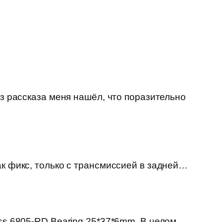
из рассказа меня нашёл, что поразительно
ак фикс, только с трансмиссией в задней…
ss 6805-RD Bearing 25*37*6mm. В целом,