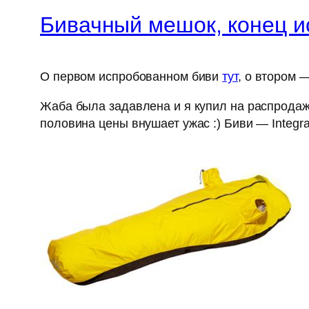
Бивачный мешок, конец и
О первом испробованном биви
тут
, о втором 
Жаба была задавлена и я купил на распродаж
половина цены внушает ужас :) Биви — Integral 