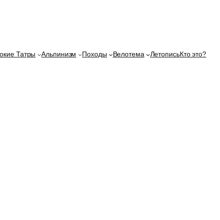
окие Татры
Альпинизм
Походы
Велотема
Летопись
Кто это?