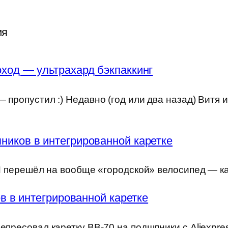
ия
ход — ультрахард бэкпаккинг
 пропустил :) Недавно (год или два назад) Витя 
ников в интегрированной каретке
) Я перешёл на вообще «городской» велосипед — к
 в интегрированной каретке
епресовал каретку BB-70 на подшпники с Aliexpre