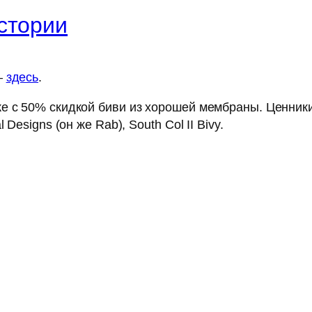
стории
—
здесь
.
е c 50% скидкой биви из хорошей мембраны. Ценники
Designs (он же Rab), South Col II Bivy.