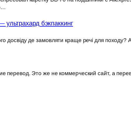
но…
— ультрахард бэкпаккинг
ого досвіду де замовляти краще речі для походу?
е перевод. Это же не коммерческий сайт, а пере