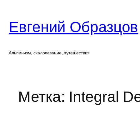
Перейти
к
Евгений Образцов
содержимому
Альпинизм, скалолазание, путешествия
Метка:
Integral D