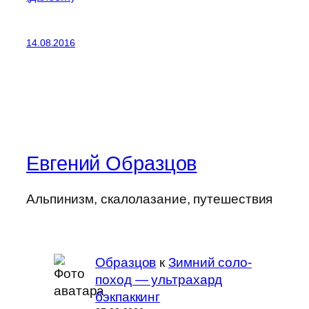
14.08.2016
Евгений Образцов
Альпинизм, скалолазание, путешествия
Образцов
к
Зимний соло-
поход — ультрахард
бэкпаккинг