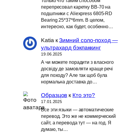
Только что таким способом
перепресовал каретку BB-70 на
подшпники с Aliexpress 6805-RD
Bearing 25*37*6mm. В целом,
интересно, как будет, особенно…
Katia
к
Зимний соло-поход —
ультрахард бэкпаккинг
19.06.2025
А чи можете порадити з власного
досвіду де замовляти краще речі
для походу? Але так щоб була
нормальна доставка до…
Образцов
к
Кто это?
17.01.2025
Все эти языки — автоматические
перевод. Это же не коммерческий
сайт, а перевода тут — на год. Я
думаю, ты…