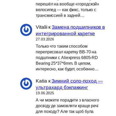
перешёл на вообще «городской»
велосипед — как фикс, только с
трансмиссией в задней…
Vitalii
к
Замена подшипников в
интегрированной каретке
27.03.2026
Только что таким способом
перепресовал каретку BB-70 на
подшпники с Aliexpress 6805-RD
Bearing 25*37*6mm. В целом,
интересно, как будет, особенно…
Katia
к
Зимний соло-поход —
ультрахард бэкпаккинг
19.06.2025
А чи можете порадити з власного
досвіду де замовляти краще речі
для походу? Але так щоб була