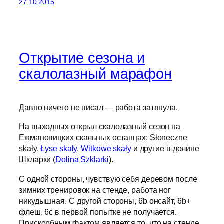
27.10.2015
Открытие сезона и
скалолазный марафон
Давно ничего не писал — работа затянула.
На выходных открыл скалолазный сезон на
Ежмановицких скальных останцах: Słoneczne
skały,
Łyse skały
,
Witkowe skały
и другие в долине
Шкларки (
Dolina Szklarki
).
С одной стороны, чувствую себя деревом после
зимних тренировок на стенде, работа ног
никудышная. С другой стороны, 6b онсайт, 6b+
флеш. 6с в первой попытке не получается.
Прискорбным фактом является то, что на стенде