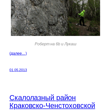
Роберт на 6b и Лукаш
(далее…)
01.05.2013
Скалолазный район
Краковско-Ченстоховской