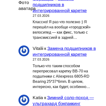
подшипников в
интегрированной каретке
27.03.2026
Классно! Я раз что полезно :) Я
перешёл на вообще «городской»
велосипед — как фикс, только с
трансмиссией в задней…
Vitalii
к
Замена подшипников в
интегрированной каретке
27.03.2026
Только что таким способом
перепресовал каретку BB-70 на
подшпники с Aliexpress 6805-RD
Bearing 25*37*6mm. В целом,
интересно, как будет, особенно…
Katia
к
Зимний соло-поход —
ультрахард бэкпаккинг