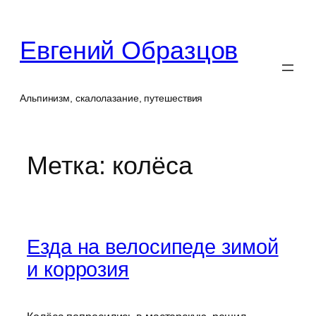
Перейти
к
Евгений Образцов
содержимому
Альпинизм, скалолазание, путешествия
Метка:
колёса
Езда на велосипеде зимой
и коррозия