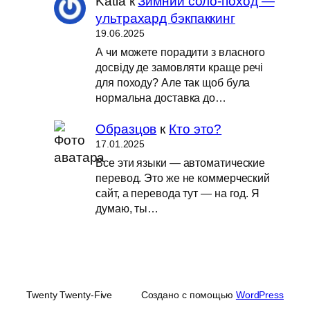
Katia
к
Зимний соло-поход —
ультрахард бэкпаккинг
19.06.2025
А чи можете порадити з власного
досвіду де замовляти краще речі
для походу? Але так щоб була
нормальна доставка до…
Образцов
к
Кто это?
17.01.2025
Все эти языки — автоматические
перевод. Это же не коммерческий
сайт, а перевода тут — на год. Я
думаю, ты…
Twenty Twenty-Five
Создано с помощью
WordPress