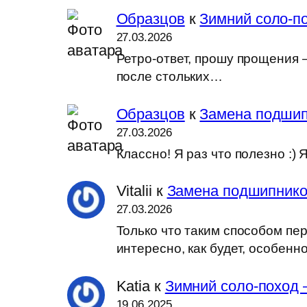
Образцов
к
Зимний соло-по
27.03.2026
Ретро-ответ, прошу прощения —
после стольких…
Образцов
к
Замена подшип
27.03.2026
Классно! Я раз что полезно :
Vitalii
к
Замена подшипников
27.03.2026
Только что таким способом пер
интересно, как будет, особен
Katia
к
Зимний соло-поход 
19.06.2025