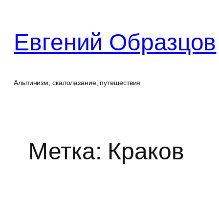
Перейти
к
Евгений Образцов
содержимому
Альпинизм, скалолазание, путешествия
Метка:
Краков