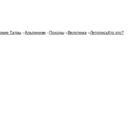
окие Татры
Альпинизм
Походы
Велотема
Летопись
Кто это?