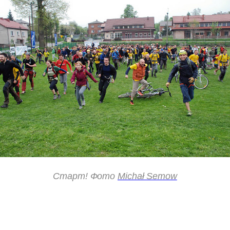
Старт!
Фото
Michał Semow