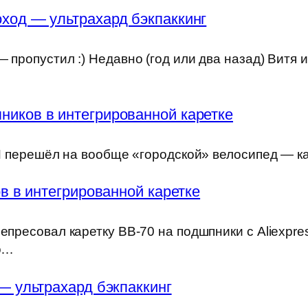
ход — ультрахард бэкпаккинг
 пропустил :) Недавно (год или два назад) Витя 
ников в интегрированной каретке
) Я перешёл на вообще «городской» велосипед — к
 в интегрированной каретке
епресовал каретку BB-70 на подшпники с Aliexpre
но…
— ультрахард бэкпаккинг