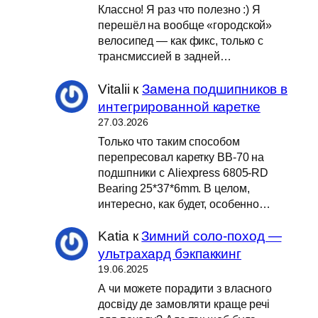
Классно! Я раз что полезно :) Я
перешёл на вообще «городской»
велосипед — как фикс, только с
трансмиссией в задней…
Vitalii
к
Замена подшипников в
интегрированной каретке
27.03.2026
Только что таким способом
перепресовал каретку BB-70 на
подшпники с Aliexpress 6805-RD
Bearing 25*37*6mm. В целом,
интересно, как будет, особенно…
Katia
к
Зимний соло-поход —
ультрахард бэкпаккинг
19.06.2025
А чи можете порадити з власного
досвіду де замовляти краще речі