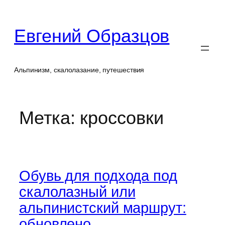
Перейти
к
Евгений Образцов
содержимому
Альпинизм, скалолазание, путешествия
Метка:
кроссовки
Обувь для подхода под
скалолазный или
альпинистский маршрут:
обновлено