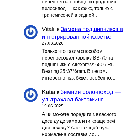
перешёл на вообще «городской»
велосипед — как фикс, только с
трансмиссией в задней…
Vitalii
к
Замена подшипников в
интегрированной каретке
27.03.2026
Только что таким способом
перепресовал каретку BB-70 на
подшпники с Aliexpress 6805-RD
Bearing 25*37*6mm. В целом,
интересно, как будет, особенно…
Katia
к
Зимний соло-поход —
ультрахард бэкпаккинг
19.06.2025
А чи можете порадити з власного
досвіду де замовляти краще речі
для походу? Але так щоб була
нормальна доставка до…