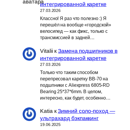
интегрированной каретке
27.03.2026
Классно! Я раз что полезно :) Я
перешёл на вообще «городской»
велосипед — как фикс, только с
трансмиссией в задней…
Vitalii
к
Замена подшипников в
интегрированной каретке
27.03.2026
Только что таким способом
перепресовал каретку BB-70 на
подшпники с Aliexpress 6805-RD
Bearing 25*37*6mm. В целом,
интересно, как будет, особенно…
Katia
к
Зимний соло-поход —
ультрахард бэкпаккинг
19.06.2025