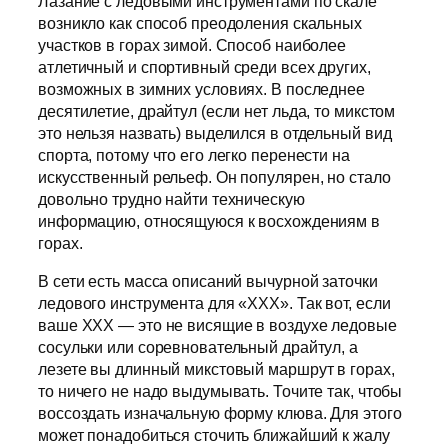
Лазание с ледовыми инструментами по скале
возникло как способ преодоления скальных
участков в горах зимой. Способ наиболее
атлетичный и спортивный среди всех других,
возможных в зимних условиях. В последнее
десятилетие, драйтул (если нет льда, то микстом
это нельзя назвать) выделился в отдельный вид
спорта, потому что его легко перенести на
искусственный рельеф. Он популярен, но стало
довольно трудно найти техническую
информацию, относящуюся к восхождениям в
горах.
В сети есть масса описаний вычурной заточки
ледового инструмента для «ХХХ». Так вот, если
ваше ХХХ — это не висящие в воздухе ледовые
сосульки или соревновательный драйтул, а
лезете вы длинный микстовый маршрут в горах,
то ничего не надо выдумывать. Точите так, чтобы
воссоздать изначальную форму клюва. Для этого
может понадобиться сточить ближайший к жалу