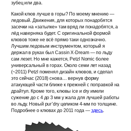
зубец или два.
Какой клюв лучше в горы? По моему мнению —
ледовый. Движения, для которых понадобятся
засечки на «затылке» там вряд ли понадобятся, а
лёд наверняка будет. С оригинальной формой
клювов тоже не всё прямо таки однозначно.
Лучшим ледовым инструментом, который я
держал в руках был Cassin X-Dream — по льду
сам лезет. Но мне кажется, Petzl Nomic более
универсальный в горах. Около семи лет назад
(~2011) Petzl поменял дизайн клювов, и сделал
это сейчас (2018) снова… вернув форму
атакующей части ближе к прежней с поправкой на
драйтул. Кроме того, клювы ice и dry имели
сужение до с 4 до 3 мм у жала для лучшей работы
во льду. Новый pur’dry целиком 4-мм по толщине.
Подробнее о клювах до 2011 года —
здесь
.