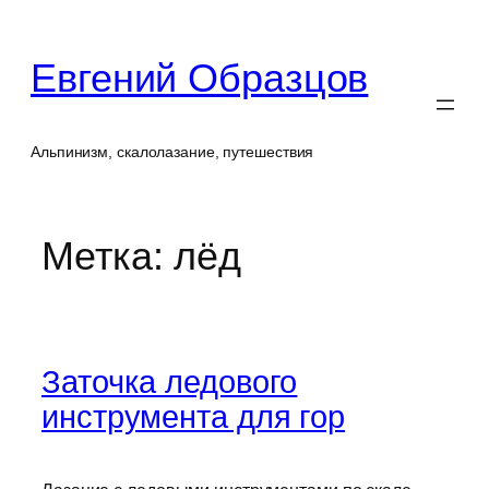
Перейти
к
Евгений Образцов
содержимому
Альпинизм, скалолазание, путешествия
Метка:
лёд
Заточка ледового
инструмента для гор