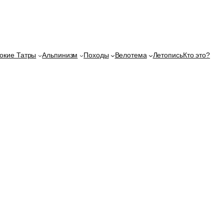
окие Татры
Альпинизм
Походы
Велотема
Летопись
Кто это?