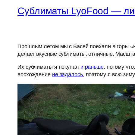
Сублиматы LyoFood — ли
Прошлым летом мы с Васей поехали в горы «н
делает вкусные сублиматы, отличные. Масшта
Их сублиматы я покупал
и раньше
, потому чт
восхождение
не задалось
, поэтому я всю зим