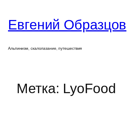
Перейти
к
Евгений Образцов
содержимому
Альпинизм, скалолазание, путешествия
Метка:
LyoFood