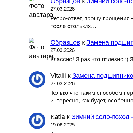
Образцов
к
Зимний соло-по
27.03.2026
Ретро-ответ, прошу прощения —
после стольких…
Образцов
к
Замена подшип
27.03.2026
Классно! Я раз что полезно :
Vitalii
к
Замена подшипников
27.03.2026
Только что таким способом пер
интересно, как будет, особен
Katia
к
Зимний соло-поход 
19.06.2025