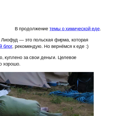
В продолжение
темы о химической еде
.
. Лиофуд — это польская фирма, которая
й блог
, рекомендую. Но вернёмся к еде :)
ю, куплено за свои деньги. Целевое
о хорошо.