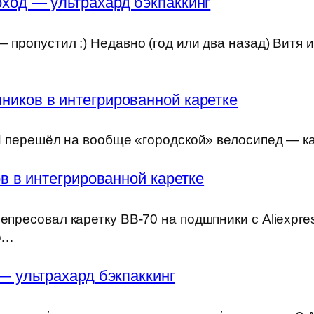
ход — ультрахард бэкпаккинг
 пропустил :) Недавно (год или два назад) Витя 
ников в интегрированной каретке
) Я перешёл на вообще «городской» велосипед — к
 в интегрированной каретке
епресовал каретку BB-70 на подшпники с Aliexpre
но…
— ультрахард бэкпаккинг