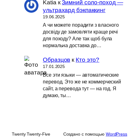
Katia
к
Зимний соло-поход —
ультрахард бэкпаккинг
19.06.2025
А чи можете порадити з власного
досвіду де замовляти краще речі
для походу? Але так щоб була
нормальна доставка до…
Образцов
к
Кто это?
17.01.2025
Все эти языки — автоматические
перевод. Это же не коммерческий
сайт, а перевода тут — на год. Я
думаю, ты…
Twenty Twenty-Five
Создано с помощью
WordPress