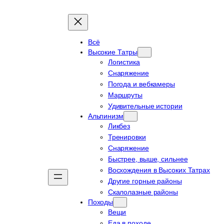
Всё
Высокие Татры
Логистика
Снаряжение
Погода и вебкамеры
Маршруты
Удивительные истории
Альпинизм
Ликбез
Тренировки
Снаряжение
Быстрее, выше, сильнее
Восхождения в Высоких Татрах
Другие горные районы
Скалолазные районы
Походы
Вещи
Еда в походе