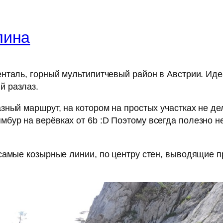
лина
нталь, горный мультипитчевый район в Австрии. Идеа
й разлаз.
ный маршрут, на котором на простых участках не де
р на верёвках от 6b :D Поэтому всегда полезно нес
самые козырные линии, по центру стен, выводящие п