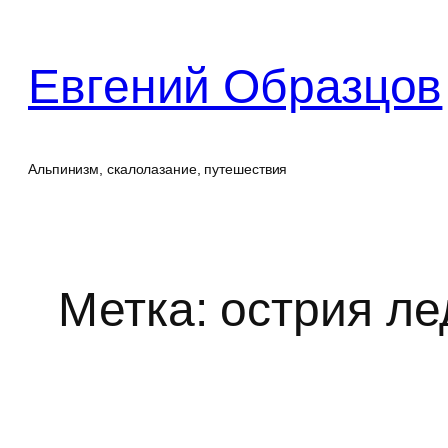
Перейти
к
Евгений Образцов
содержимому
Альпинизм, скалолазание, путешествия
Метка:
острия ле