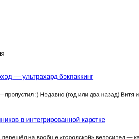
ия
ход — ультрахард бэкпаккинг
 пропустил :) Недавно (год или два назад) Витя 
ников в интегрированной каретке
) Я перешёл на вообще «городской» велосипед — к