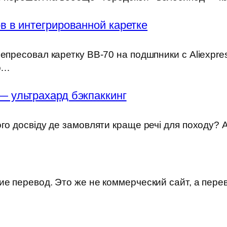
 в интегрированной каретке
епресовал каретку BB-70 на подшпники с Aliexpre
но…
— ультрахард бэкпаккинг
ого досвіду де замовляти краще речі для походу?
е перевод. Это же не коммерческий сайт, а пере