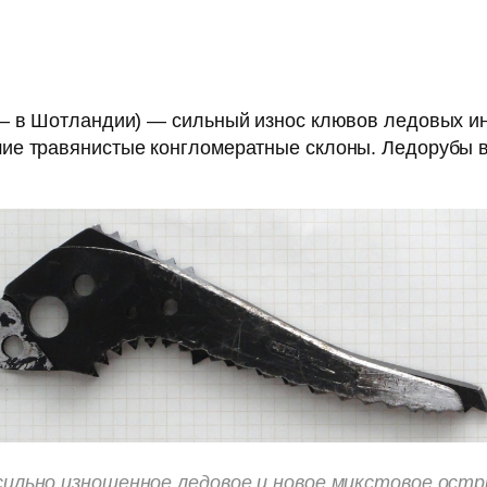
— в Шотландии) — сильный износ клювов ледовых инс
е травянистые конгломератные склоны. Ледорубы вби
сильно изношенное ледовое и новое микстовое остри