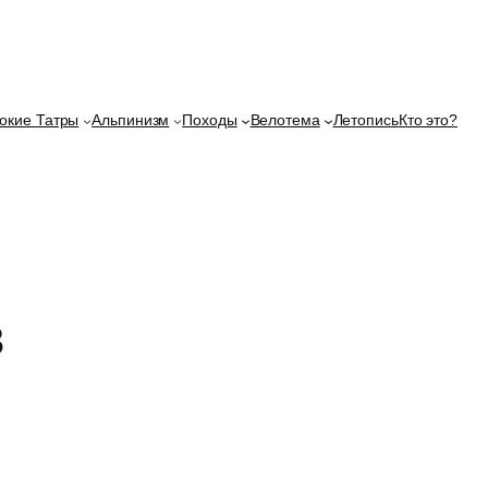
окие Татры
Альпинизм
Походы
Велотема
Летопись
Кто это?
в