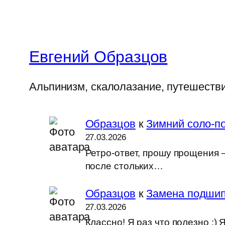
Евгений Образцов
Альпинизм, скалолазание, путешеств
Образцов
к
Зимний соло-по
27.03.2026
Ретро-ответ, прошу прощения —
после стольких…
Образцов
к
Замена подшип
27.03.2026
Классно! Я раз что полезно :