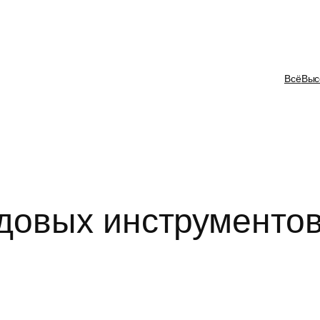
Всё
Выс
довых инструменто