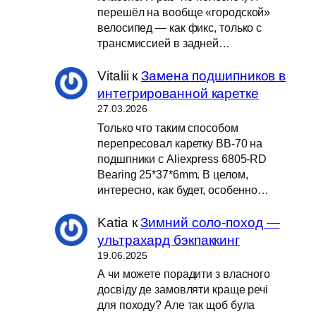
перешёл на вообще «городской»
велосипед — как фикс, только с
трансмиссией в задней…
Vitalii
к
Замена подшипников в
интегрированной каретке
27.03.2026
Только что таким способом
перепресовал каретку BB-70 на
подшпники с Aliexpress 6805-RD
Bearing 25*37*6mm. В целом,
интересно, как будет, особенно…
Katia
к
Зимний соло-поход —
ультрахард бэкпаккинг
19.06.2025
А чи можете порадити з власного
досвіду де замовляти краще речі
для походу? Але так щоб була