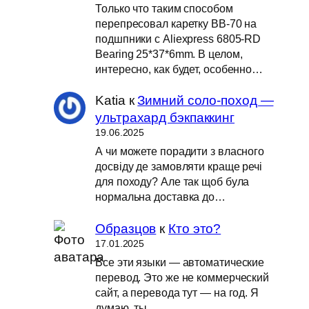
Только что таким способом
перепресовал каретку BB-70 на
подшпники с Aliexpress 6805-RD
Bearing 25*37*6mm. В целом,
интересно, как будет, особенно…
Katia
к
Зимний соло-поход —
ультрахард бэкпаккинг
19.06.2025
А чи можете порадити з власного
досвіду де замовляти краще речі
для походу? Але так щоб була
нормальна доставка до…
Образцов
к
Кто это?
17.01.2025
Все эти языки — автоматические
перевод. Это же не коммерческий
сайт, а перевода тут — на год. Я
думаю, ты…