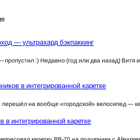
ия
ход — ультрахард бэкпаккинг
 пропустил :) Недавно (год или два назад) Витя 
ников в интегрированной каретке
) Я перешёл на вообще «городской» велосипед — к
 в интегрированной каретке
епресовал каретку BB-70 на подшпники с Aliexpre