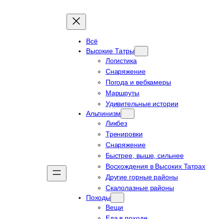
Всё
Высокие Татры
Логистика
Снаряжение
Погода и вебкамеры
Маршруты
Удивительные истории
Альпинизм
Ликбез
Тренировки
Снаряжение
Быстрее, выше, сильнее
Восхождения в Высоких Татрах
Другие горные районы
Скалолазные районы
Походы
Вещи
Еда в походе