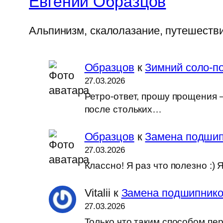
Евгений Образцов
Альпинизм, скалолазание, путешеств
Образцов
к
Зимний соло-по
27.03.2026
Ретро-ответ, прошу прощения —
после стольких…
Образцов
к
Замена подшип
27.03.2026
Классно! Я раз что полезно :
Vitalii
к
Замена подшипников
27.03.2026
Только что таким способом пер