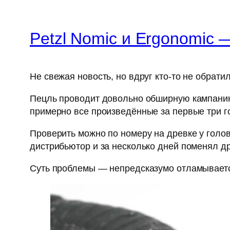
Petzl Nomic и Ergonomic 
Не свежая новость, но вдруг кто-то не обрати
Пецль проводит довольно обширную кампанию
примерно все произведённые за первые три го
Проверить можно по номеру на древке у голо
дистрибьютор и за несколько дней поменял д
Суть проблемы — непредсказумо отламываетс