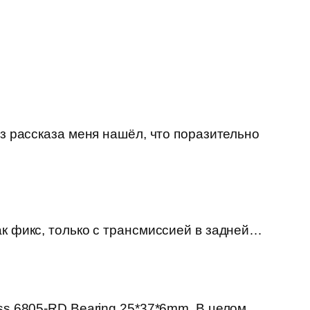
из рассказа меня нашёл, что поразительно
ак фикс, только с трансмиссией в задней…
ss 6805-RD Bearing 25*37*6mm. В целом,