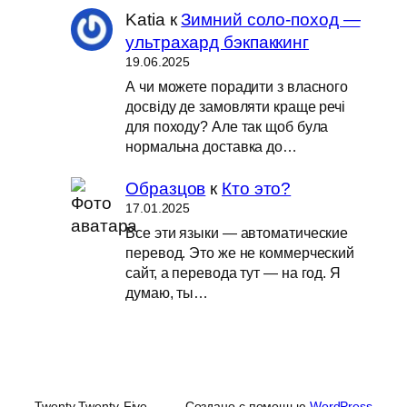
Katia
к
Зимний соло-поход —
ультрахард бэкпаккинг
19.06.2025
А чи можете порадити з власного
досвіду де замовляти краще речі
для походу? Але так щоб була
нормальна доставка до…
Образцов
к
Кто это?
17.01.2025
Все эти языки — автоматические
перевод. Это же не коммерческий
сайт, а перевода тут — на год. Я
думаю, ты…
Twenty Twenty-Five
Создано с помощью
WordPress