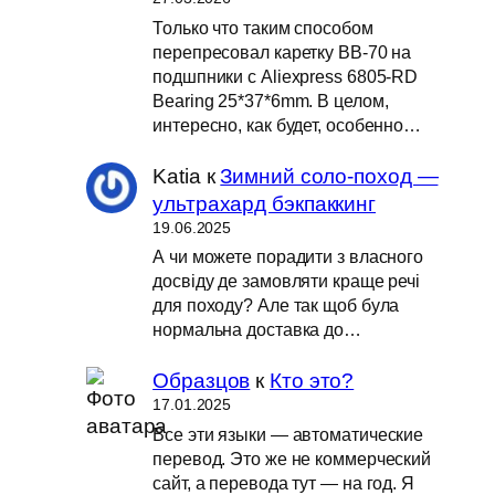
Только что таким способом
перепресовал каретку BB-70 на
подшпники с Aliexpress 6805-RD
Bearing 25*37*6mm. В целом,
интересно, как будет, особенно…
Katia
к
Зимний соло-поход —
ультрахард бэкпаккинг
19.06.2025
А чи можете порадити з власного
досвіду де замовляти краще речі
для походу? Але так щоб була
нормальна доставка до…
Образцов
к
Кто это?
17.01.2025
Все эти языки — автоматические
перевод. Это же не коммерческий
сайт, а перевода тут — на год. Я