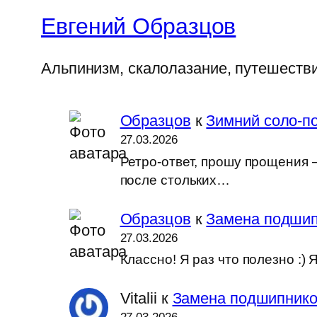
Евгений Образцов
Альпинизм, скалолазание, путешеств
Образцов
к
Зимний соло-по
27.03.2026
Ретро-ответ, прошу прощения —
после стольких…
Образцов
к
Замена подшип
27.03.2026
Классно! Я раз что полезно :
Vitalii
к
Замена подшипников