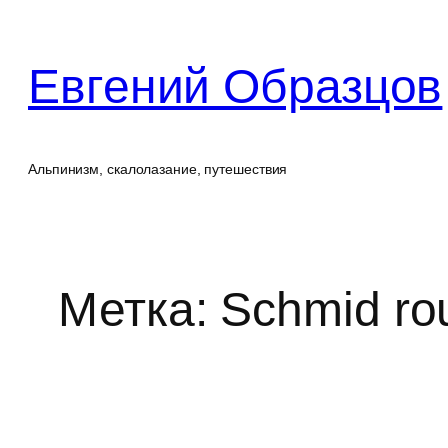
Перейти
к
Евгений Образцов
содержимому
Альпинизм, скалолазание, путешествия
Метка:
Schmid ro