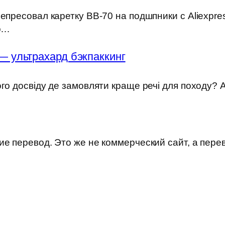
епресовал каретку BB-70 на подшпники с Aliexpre
но…
— ультрахард бэкпаккинг
ого досвіду де замовляти краще речі для походу?
е перевод. Это же не коммерческий сайт, а пере