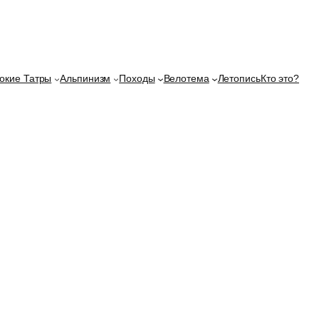
окие Татры
Альпинизм
Походы
Велотема
Летопись
Кто это?