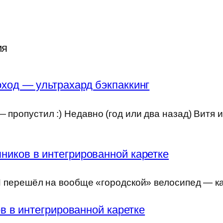
ия
ход — ультрахард бэкпаккинг
 пропустил :) Недавно (год или два назад) Витя 
ников в интегрированной каретке
) Я перешёл на вообще «городской» велосипед — к
 в интегрированной каретке