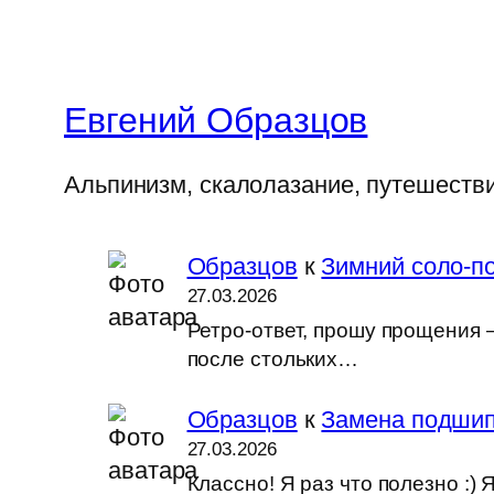
Евгений Образцов
Альпинизм, скалолазание, путешеств
Образцов
к
Зимний соло-по
27.03.2026
Ретро-ответ, прошу прощения —
после стольких…
Образцов
к
Замена подшип
27.03.2026
Классно! Я раз что полезно :