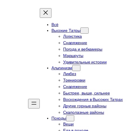
Всё
Высокие Татры
Логистика
Снаряжение
Погода и вебкамеры
Маршруты
Удивительные истории
Альпинизм
Ликбез
Тренировки
Снаряжение
Быстрее, выше, сильнее
Восхождения в Высоких Татрах
Другие горные районы
Скалолазные районы
Походы
Вещи
Еда в походе