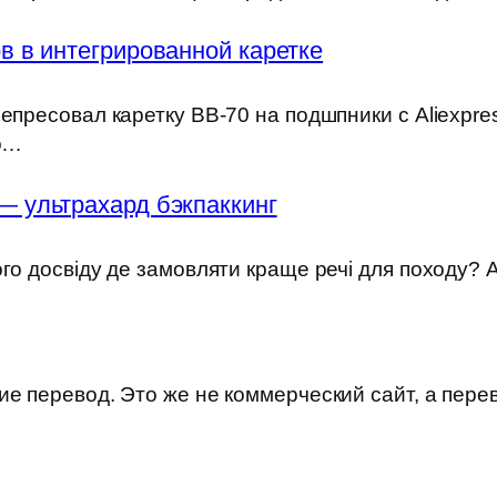
 в интегрированной каретке
епресовал каретку BB-70 на подшпники с Aliexpre
но…
— ультрахард бэкпаккинг
ого досвіду де замовляти краще речі для походу?
е перевод. Это же не коммерческий сайт, а пере