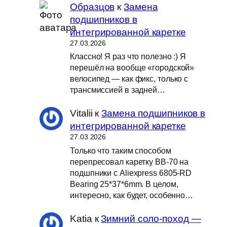
Образцов
к
Замена
подшипников в
интегрированной каретке
27.03.2026
Классно! Я раз что полезно :) Я
перешёл на вообще «городской»
велосипед — как фикс, только с
трансмиссией в задней…
Vitalii
к
Замена подшипников в
интегрированной каретке
27.03.2026
Только что таким способом
перепресовал каретку BB-70 на
подшпники с Aliexpress 6805-RD
Bearing 25*37*6mm. В целом,
интересно, как будет, особенно…
Katia
к
Зимний соло-поход —