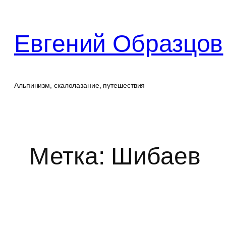
Перейти
к
Евгений Образцов
содержимому
Альпинизм, скалолазание, путешествия
Метка:
Шибаев