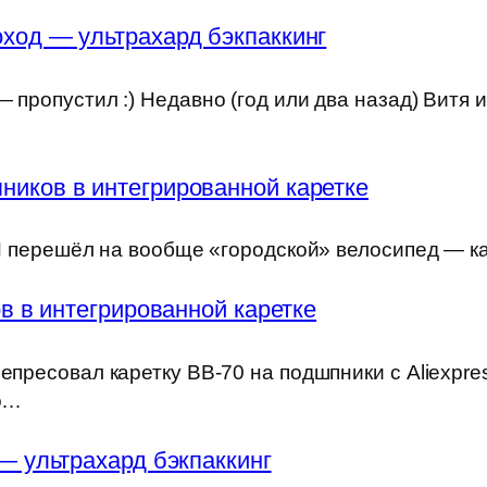
ход — ультрахард бэкпаккинг
 пропустил :) Недавно (год или два назад) Витя 
ников в интегрированной каретке
) Я перешёл на вообще «городской» велосипед — к
 в интегрированной каретке
епресовал каретку BB-70 на подшпники с Aliexpre
но…
— ультрахард бэкпаккинг