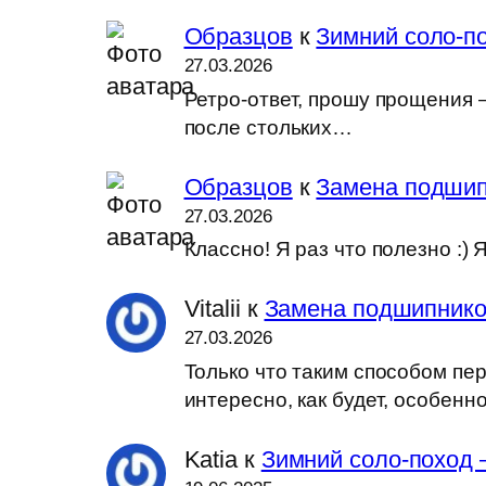
Образцов
к
Зимний соло-по
27.03.2026
Ретро-ответ, прошу прощения —
после стольких…
Образцов
к
Замена подшип
27.03.2026
Классно! Я раз что полезно :
Vitalii
к
Замена подшипников
27.03.2026
Только что таким способом пер
интересно, как будет, особен
Katia
к
Зимний соло-поход 