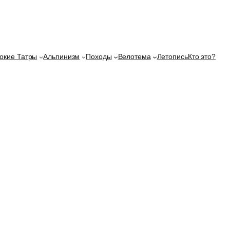
окие Татры
Альпинизм
Походы
Велотема
Летопись
Кто это?