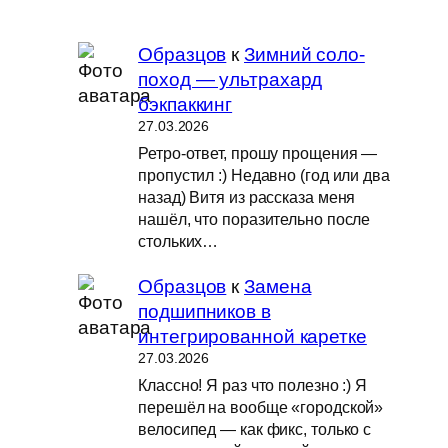
Образцов
к
Зимний соло-
поход — ультрахард
бэкпаккинг
27.03.2026
Ретро-ответ, прошу прощения —
пропустил :) Недавно (год или два
назад) Витя из рассказа меня
нашёл, что поразительно после
стольких…
Образцов
к
Замена
подшипников в
интегрированной каретке
27.03.2026
Классно! Я раз что полезно :) Я
перешёл на вообще «городской»
велосипед — как фикс, только с