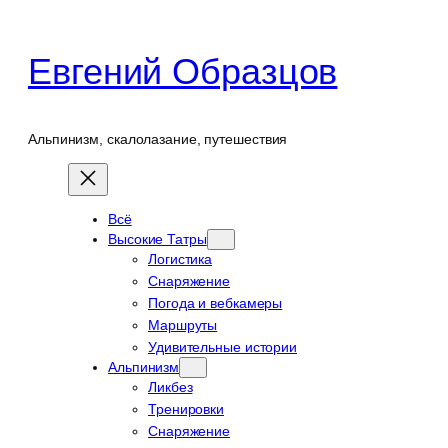
Перейти
к
Евгений Образцов
содержимому
Альпинизм, скалолазание, путешествия
Всё
Высокие Татры
Логистика
Снаряжение
Погода и вебкамеры
Маршруты
Удивительные истории
Альпинизм
Ликбез
Тренировки
Снаряжение