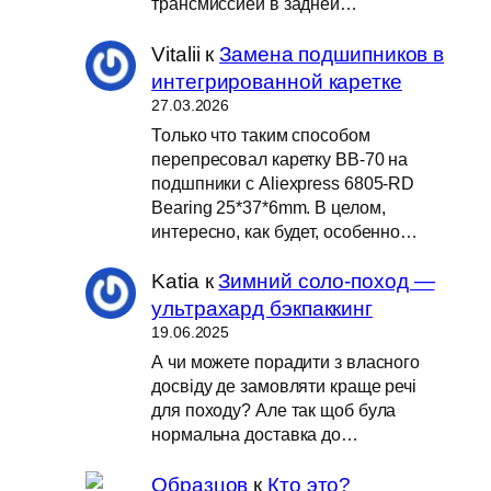
трансмиссией в задней…
Vitalii
к
Замена подшипников в
интегрированной каретке
27.03.2026
Только что таким способом
перепресовал каретку BB-70 на
подшпники с Aliexpress 6805-RD
Bearing 25*37*6mm. В целом,
интересно, как будет, особенно…
Katia
к
Зимний соло-поход —
ультрахард бэкпаккинг
19.06.2025
А чи можете порадити з власного
досвіду де замовляти краще речі
для походу? Але так щоб була
нормальна доставка до…
Образцов
к
Кто это?