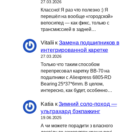
27.03.2026
Классно! Я раз что полезно :) Я
перешёл на вообще «городской»
велосипед — как фикс, только с
трансмиссией в задней…
Vitalii
к
Замена подшипников в
интегрированной каретке
27.03.2026
Только что таким способом
перепресовал каретку BB-70 на
подшпники с Aliexpress 6805-RD
Bearing 25*37*6mm. В целом,
интересно, как будет, особенно…
Katia
к
Зимний соло-поход —
ультрахард бэкпаккинг
19.06.2025
А чи можете порадити з власного
досвіду де замовляти краще речі