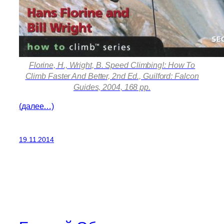
Florine, H., Wright, B. Speed Climbing!: How To
Climb Faster And Better, 2nd Ed., Guilford: Falcon
Guides, 2004, 168 pp.
(далее…)
19.11.2014