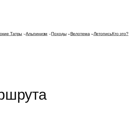
окие Татры
Альпинизм
Походы
Велотема
Летопись
Кто это?
ршрута