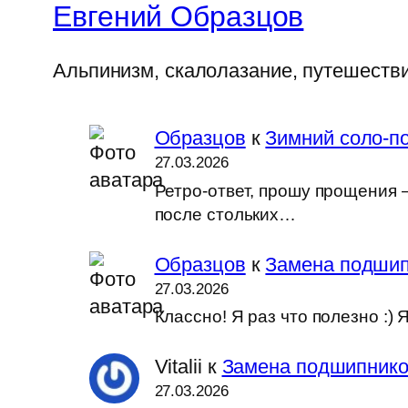
Евгений Образцов
Альпинизм, скалолазание, путешеств
Образцов
к
Зимний соло-по
27.03.2026
Ретро-ответ, прошу прощения —
после стольких…
Образцов
к
Замена подшип
27.03.2026
Классно! Я раз что полезно :
Vitalii
к
Замена подшипников
27.03.2026