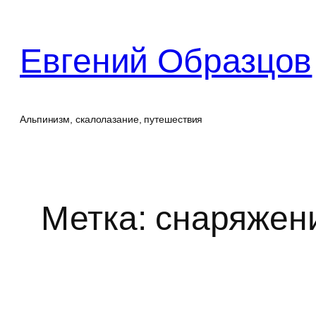
Перейти
к
Евгений Образцов
содержимому
Альпинизм, скалолазание, путешествия
Метка:
снаряжен