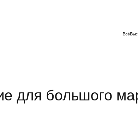
Всё
Выс
ие для большого ма