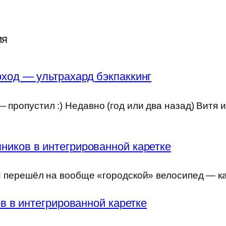
ия
ход — ультрахард бэкпаккинг
 пропустил :) Недавно (год или два назад) Витя 
ников в интегрированной каретке
) Я перешёл на вообще «городской» велосипед — к
 в интегрированной каретке