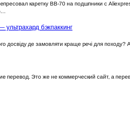
епресовал каретку BB-70 на подшпники с Aliexpre
но…
— ультрахард бэкпаккинг
ого досвіду де замовляти краще речі для походу?
е перевод. Это же не коммерческий сайт, а пере