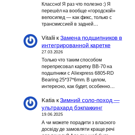
Классно! Я раз что полезно :) Я
перешёл на вообще «городской»
велосипед — как фикс, только с
трансмиссией в задней…
Vitalii
к
Замена подшипников в
интегрированной каретке
27.03.2026
Только что таким способом
перепресовал каретку BB-70 на
подшпники с Aliexpress 6805-RD
Bearing 25*37*6mm. В целом,
интересно, как будет, особенно…
Katia
к
Зимний соло-поход —
ультрахард бэкпаккинг
19.06.2025
А чи можете порадити з власного
досвіду де замовляти краще речі