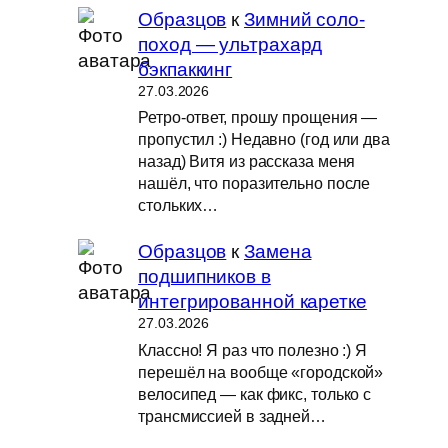
Образцов
к
Зимний соло-
поход — ультрахард
бэкпаккинг
27.03.2026
Ретро-ответ, прошу прощения —
пропустил :) Недавно (год или два
назад) Витя из рассказа меня
нашёл, что поразительно после
стольких…
Образцов
к
Замена
подшипников в
интегрированной каретке
27.03.2026
Классно! Я раз что полезно :) Я
перешёл на вообще «городской»
велосипед — как фикс, только с
трансмиссией в задней…