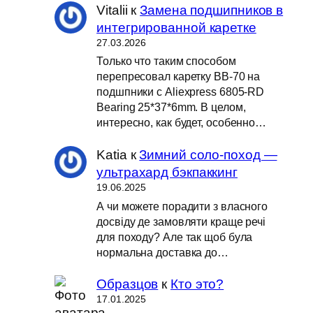
Vitalii
к
Замена подшипников в
интегрированной каретке
27.03.2026
Только что таким способом
перепресовал каретку BB-70 на
подшпники с Aliexpress 6805-RD
Bearing 25*37*6mm. В целом,
интересно, как будет, особенно…
Katia
к
Зимний соло-поход —
ультрахард бэкпаккинг
19.06.2025
А чи можете порадити з власного
досвіду де замовляти краще речі
для походу? Але так щоб була
нормальна доставка до…
Образцов
к
Кто это?
17.01.2025