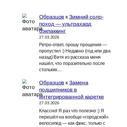
Образцов
к
Зимний соло-
поход — ультрахард
бэкпаккинг
27.03.2026
Ретро-ответ, прошу прощения —
пропустил :) Недавно (год или два
назад) Витя из рассказа меня
нашёл, что поразительно после
стольких…
Образцов
к
Замена
подшипников в
интегрированной каретке
27.03.2026
Классно! Я раз что полезно :) Я
перешёл на вообще «городской»
велосипед — как фикс, только с