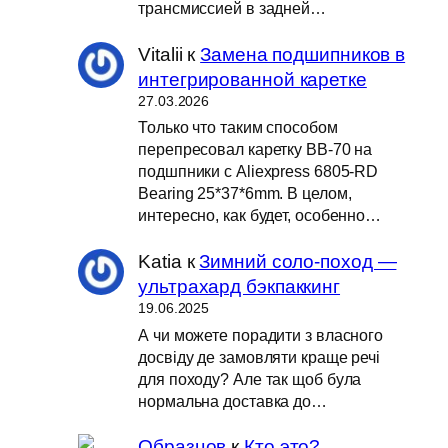
трансмиссией в задней…
Vitalii
к
Замена подшипников в
интегрированной каретке
27.03.2026
Только что таким способом
перепресовал каретку BB-70 на
подшпники с Aliexpress 6805-RD
Bearing 25*37*6mm. В целом,
интересно, как будет, особенно…
Katia
к
Зимний соло-поход —
ультрахард бэкпаккинг
19.06.2025
А чи можете порадити з власного
досвіду де замовляти краще речі
для походу? Але так щоб була
нормальна доставка до…
Образцов
к
Кто это?